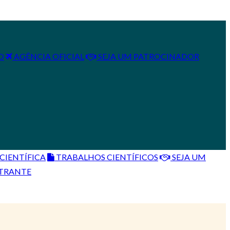
O
AGÊNCIA OFICIAL
SEJA UM PATROCINADOR
IENTÍFICA
TRABALHOS CIENTÍFICOS
SEJA UM
STRANTE